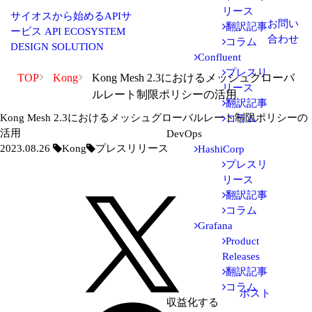
リース
サイオスから始めるAPIサ
お問い
翻訳記事
ービス
API ECOSYSTEM
合わせ
コラム
DESIGN SOLUTION
Confluent
プレスリ
TOP
Kong
Kong Mesh 2.3におけるメッシュグローバ
リース
ルレート制限ポリシーの活用
翻訳記事
Kong Mesh 2.3におけるメッシュグローバルレート制限ポリシーの
コラム
活用
DevOps
2023.08.26
Kong
プレスリリース
HashiCorp
プレスリ
リース
翻訳記事
コラム
Grafana
Product
Releases
翻訳記事
コラム
ポスト
収益化する