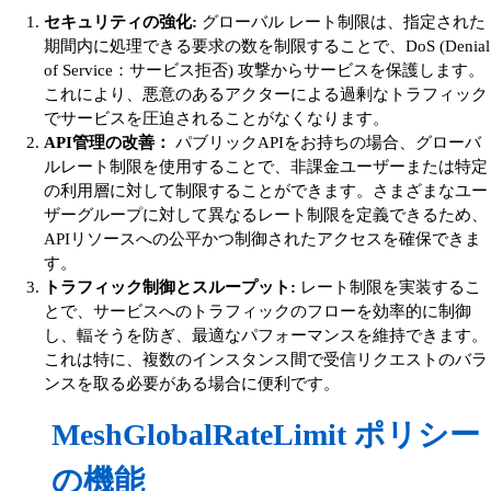
セキュリティの強化:
グローバル レート制限は、指定された
期間内に処理できる要求の数を制限することで、DoS (Denial
of Service：サービス拒否) 攻撃からサービスを保護します。
これにより、悪意のあるアクターによる過剰なトラフィック
でサービスを圧迫されることがなくなります。
API管理の改善：
パブリックAPIをお持ちの場合、グローバ
ルレート制限を使用することで、非課金ユーザーまたは特定
の利用層に対して制限することができます。さまざまなユー
ザーグループに対して異なるレート制限を定義できるため、
APIリソースへの公平かつ制御されたアクセスを確保できま
す。
トラフィック制御とスループット:
レート制限を実装するこ
とで、サービスへのトラフィックのフローを効率的に制御
し、輻そうを防ぎ、最適なパフォーマンスを維持できます。
これは特に、複数のインスタンス間で受信リクエストのバラ
ンスを取る必要がある場合に便利です。
MeshGlobalRateLimit ポリシー
の機能