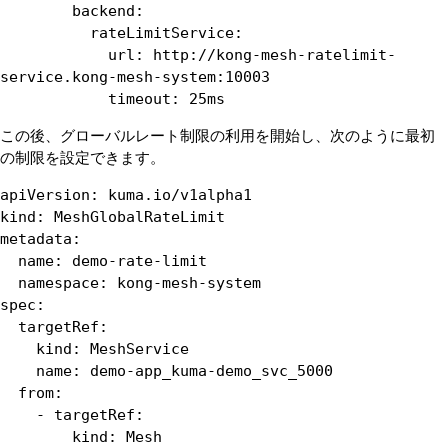
        backend:

          rateLimitService:

            url: http://kong-mesh-ratelimit-
service.kong-mesh-system:10003

            timeout: 25ms
この後、グローバルレート制限の利用を開始し、次のように最初
の制限を設定できます。
apiVersion: kuma.io/v1alpha1

kind: MeshGlobalRateLimit

metadata:

  name: demo-rate-limit

  namespace: kong-mesh-system

spec:

  targetRef:

    kind: MeshService

    name: demo-app_kuma-demo_svc_5000

  from:

    - targetRef:

        kind: Mesh
