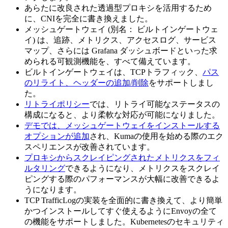
あらたに改良された透過型プロキシを活用するため
に、CNIを完全に書き換えました。
メッシュゲートウェイ (別名： ビルトインゲートウェ
イ) は、追跡、メトリクス、アクセスログ、サービス
マップ、さらには Grafana ダッシュボードといった求
められる可観測機能を、すべて備えています。
ビルトインゲートウェイは、TCPトラフィック、
パス
のリライト、ヘッダーの追加/削除
をサポートしまし
た。
リトライポリシー
では、リトライ可能なステータスの
構成になると、より柔軟な対応が可能になりました。
デモでは、メッシュゲートウェイをインストールする
オプションが追加
され、Kumaの使用を始める際のエク
スペリエンスが改善されています。
プロキシからスクレイピングされたメトリクスをフィ
ルタリング
できるようになり、メトリクスをスクレイ
ピングする際のパフォーマンスが大幅に改善できるよ
うになります。
TCP TrafficLogの実装を全面的に書き換えて、より簡単
かつインストールしてすぐ使えるようにEnvoyの全て
の機能をサポートしました。Kubernetesのセキュリティ