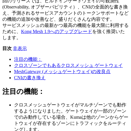
回のリリースでは、ビルトインゲートウェイの可観測性
(Observability, オブザーバビリティ）、CNIの全面的な書き換
え、予測されるサービスアカウントのトークンサポートなど
の機能の追加や改善など、盛りだくさんな内容です。
サービスメッシュの最新かつ最高の機能を最大限に利用する
ために、
Kong Mesh 1.9へのアップグレード
を強く推奨いた
します。
目次
非表示
注目の機能：
クロスゾーンでもあるクロスメッシュ ゲートウェイ
MeshGateway (メッシュゲートウェイ)の改良点
CNIの書き換え
注目の機能：
クロスメッシュゲートウェイがマルチゾーンでも動作
するようになりました。ゲートウェイが一部のゾーン
でのみ動作している場合、Kumaは他のゾーンからゲー
トウェイが存在するゾーンにトラフィックをルーティ
ングします。